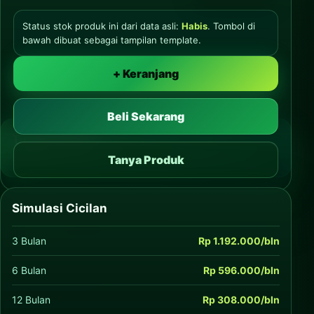
Status stok produk ini dari data asli:
Habis
. Tombol di
bawah dibuat sebagai tampilan template.
+ Keranjang
Beli Sekarang
Tukar Tambah
Dapatkan harga terbaik dengan Trade-In Plus.
Tanya Produk
Simulasi Cicilan
3 Bulan
Rp 1.192.000/bln
6 Bulan
Rp 596.000/bln
12 Bulan
Rp 308.000/bln