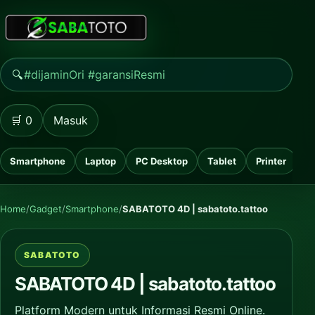
🔍
🛒 0
Masuk
Smartphone
Laptop
PC Desktop
Tablet
Printer
M
Home
/
Gadget
/
Smartphone
/
SABATOTO 4D | sabatoto.tattoo
SABATOTO
SABATOTO 4D | sabatoto.tattoo
Platform Modern untuk Informasi Resmi Online.